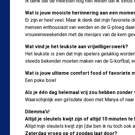
Ik denk dat de meesten nog niet weten dat ik sinds d
Wat is jouw mooiste herinnering aan een momen
Er zijn er heel veel. Maar ik denk dat mijn favoriete
mensen enthousiast van werden en de G-ploeg daard
vrouwenweekenden met de meisjes van de kern ge
Wat vind je het leukste aan vrijwilligerswerk?
Het leukste is zien dat mijn spelers gelukkig worden
steeds bekender moeten maken van de G-korfbal, wan
Wat is jouw ultieme comfort food of favoriete m
Een poke bowl
Als je één dag helemaal vrij zou hebben zonder 
Waarschijnlijk een girlsdate doen met Manya of naar
Dilemma’s!
Altijd je sleutels kwijt zijn of altijd 10 minuten t
Altijd mijn sleutels kwijt zijn (die ben ik nu toch ook al
Zaterdag vroeg op of zondag laat door?