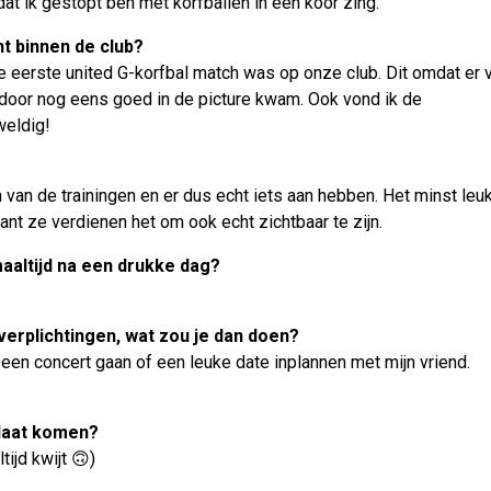
at ik gestopt ben met korfballen in een koor zing.
t binnen de club?
 de eerste united G-korfbal match was op onze club. Dit omdat er 
oor nog eens goed in de picture kwam. Ook vond ik de
weldig!
 van de trainingen en er dus echt iets aan hebben. Het minst leuk
t ze verdienen het om ook echt zichtbaar te zijn.
aaltijd na een drukke dag?
verplichtingen, wat zou je dan doen?
 een concert gaan of een leuke date inplannen met mijn vriend.
e laat komen?
tijd kwijt 🙃)