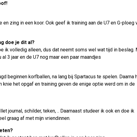
oof!
?
 en zing in een koor. Ook geef ik training aan de U7 en G-ploeg 
ng doe je dit al?
e ik volledig alleen, dus dat neemt soms wel wat tijd in beslag. 
u al 3 jaar en de U7 nog maar een paar maandjes
eugd beginnen korfballen, na lang bij Spartacus te spelen. Daarna 
jn knie het opgaf en training geven de enige optie werd om in de
llet journal, schilder, teken, .. Daarnaast studeer ik ook en doe ik
eel graag af met mijn vriendinnen.
weten?