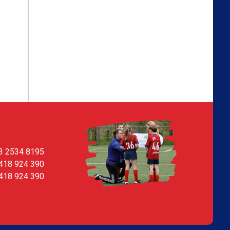
3 2534 8195
418 924 390
418 924 390