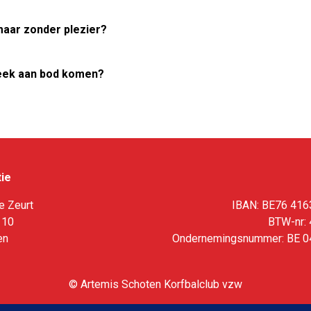
maar zonder plezier?
week aan bod komen?
ie
e Zeurt
IBAN: BE76 416
 10
BTW-nr: 
en
Ondernemingsnummer: BE 0
© Artemis Schoten Korfbalclub vzw