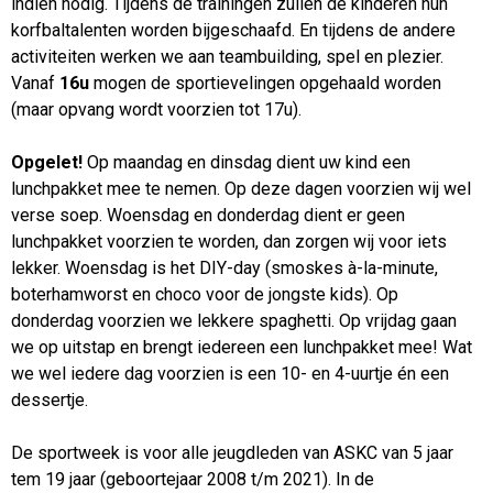
indien nodig. Tijdens de trainingen zullen de kinderen hun
korfbaltalenten worden bijgeschaafd. En tijdens de andere
activiteiten werken we aan teambuilding, spel en plezier.
Vanaf
16u
mogen de sportievelingen opgehaald worden
(maar opvang wordt voorzien tot 17u).
Opgelet!
Op maandag en dinsdag dient uw kind een
lunchpakket mee te nemen. Op deze dagen voorzien wij wel
verse soep. Woensdag en donderdag dient er geen
lunchpakket voorzien te worden, dan zorgen wij voor iets
lekker. Woensdag is het DIY-day (smoskes à-la-minute,
boterhamworst en choco voor de jongste kids). Op
donderdag voorzien we lekkere spaghetti. Op vrijdag gaan
we op uitstap en brengt iedereen een lunchpakket mee! Wat
we wel iedere dag voorzien is een 10- en 4-uurtje én een
dessertje.
De sportweek is voor alle jeugdleden van ASKC van 5 jaar
tem 19 jaar (geboortejaar 2008 t/m 2021). In de